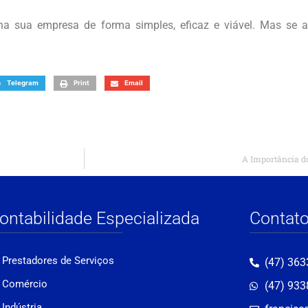
na sua empresa de forma simples, eficaz e viável. Mas se a
Telegram
Print
Email
A Importância d
ontabilidade Especializada
Contat
Prestadores de Serviços
(47) 363
Comércio
(47) 93
Indústria