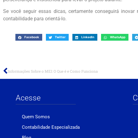
Se você seguir essas dicas, certamente conseguirá inovar 
contabilidade para orientá-lo.
Facebook
Twitter
LinkedIn
WhatsApp
Informações Sobre o MEI: O Que é e Como Funciona
Acesse
C
Quem Somos
Contabilidade Especializada
Blog