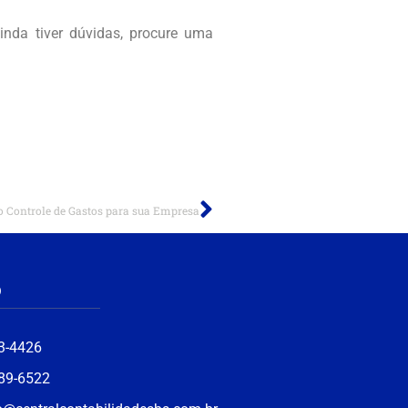
inda tiver dúvidas, procure uma
o Controle de Gastos para sua Empresa
o
3-4426
389-6522