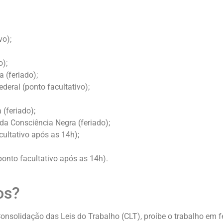
vo);
o);
 (feriado);
deral (ponto facultativo);
(feriado);
da Consciência Negra (feriado);
cultativo após as 14h);
onto facultativo após as 14h).
os?
Consolidação das Leis do Trabalho (CLT), proíbe o trabalho em fer