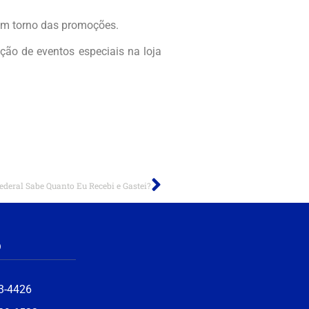
e em torno das promoções.
ação de eventos especiais na loja
ederal Sabe Quanto Eu Recebi e Gastei?
o
3-4426