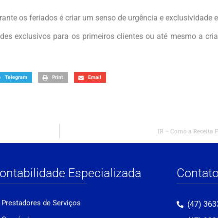
urante os feriados é criar um senso de urgência e exclusividad
indes exclusivos para os primeiros clientes ou até mesmo a cri
Telegram
Print
Email
IR – Como a Receita F
ontabilidade Especializada
Contat
Prestadores de Serviços
(47) 363